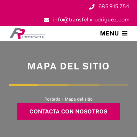
Skip
685 915 754
to
info@transfelixrodriguez.com
content
MENU
Inicio
MAPA DEL SITIO
Empresa
Servicios
Portada
»
Mapa del sitio
Flota
CONTACTA CON NOSOTROS
Blog