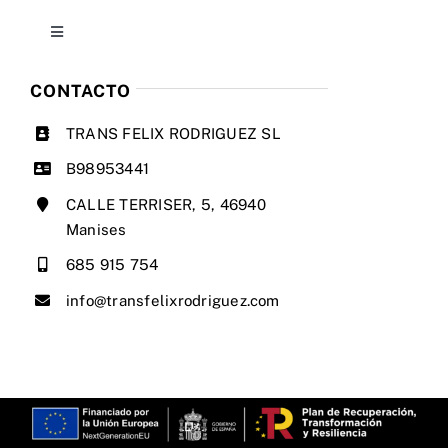
Toggle
Condiciones de uso
Navigation
Inicio
CONTACTO
Ley de cookies
TRANS FELIX RODRIGUEZ SL
Empresa
B98953441
Mapa del sitio
CALLE TERRISER, 5, 46940
Servicios
Manises
Accesibilidad
685 915 754
Flota
info@transfelixrodriguez.com
Blog
Contacto